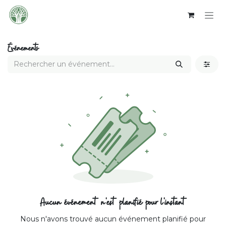
Se rendre au contenu
Événements
Aucun événement n'est planifié pour l'instant
Nous n'avons trouvé aucun événement planifié pour