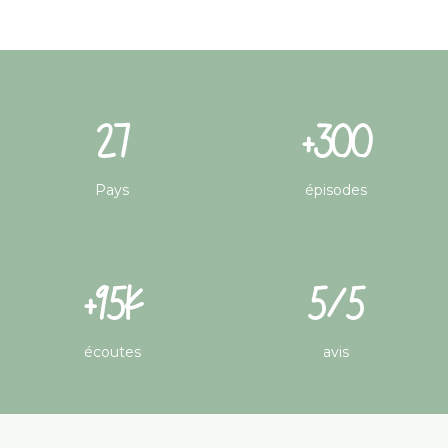
27
+300
Pays
épisodes
+95K
5/5
écoutes
avis